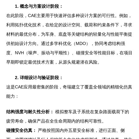
1. 概念与方案设计阶段：
在此阶段，CAE主要用于快速评估多种设计方案的可行性。例如，
利用拓扑优化技术，在给定的设计空间、载荷和约束条件下，寻求
材料的最优分布，为车身、底盘等关键结构的轻量化与性能平衡提
供初始设计方向。通过多学科优化（MDO），协同考虑结构强
度、NVH（噪声、振动与平顺性）、碰撞安全等性能目标，在项目
早期即锁定最优技术方案，从源头规避潜在风险。
2. 详细设计与验证阶段：
这是CAE应用最密集的阶段，奇瑞建立了覆盖全领域的精细化仿真
能力：
结构强度与耐久性分析：
模拟整车及子系统在复杂路面载荷下的
疲劳寿命，确保产品在全生命周期内的结构可靠性。
碰撞安全仿真：
严格按照国内外五星安全标准，进行正面、侧