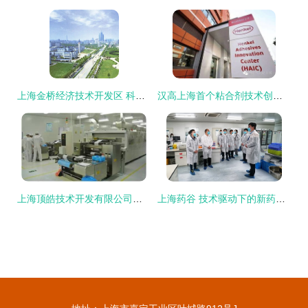
上海金桥经济技术开发区 科技创新引领区域发展的典范
汉高上海首个粘合剂技术创新中心成立，引领行业技术开发新篇章
上海顶皓技术开发有限公司赞助并出席2017APEC新能源汽车与锂电池领袖峰会暨第三届起点金鼎奖颁奖典礼
上海药谷 技术驱动下的新药研发“井喷”与中外合作新篇章