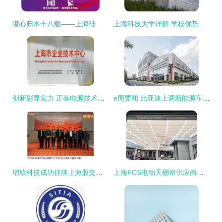
潜心归本十八载——上海硅酸盐所述氟化钙高端应用之路
上海科技大学详解 学校优势、挑战及未来发展展望
创新彰显实力 正泰电源技术中心被认定为“上海市企业技术中心”
e周要闻 比亚迪上调新能源车售价 岚图free第10000辆下线
增欣科技成功挂牌上海股交中心 技术驱动下的上海技术开发新篇章
上海FCS电动天棚帘供应商推荐 飞富遮阳技术引领智能遮阳新趋势